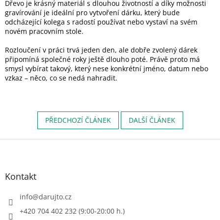
Dřevo je krásný materiál s dlouhou životností a díky možnosti
graví
rování je ideální pro vytvoření dárku, který bude
odcházející kolega s radostí používat nebo vystaví na svém
novém pracovním stole.
Rozloučení v práci trvá jeden den, ale dobře zvolený dárek
připomíná společné roky ještě dlouho poté. Právě proto má
smysl vybírat takový, který nese konkrétní jméno, datum nebo
vzkaz – něco, co se nedá nahradit.
PŘEDCHOZÍ ČLÁNEK
DALŠÍ ČLÁNEK
Z
á
p
a
Kontakt
t
í
info
@
darujto.cz
+420 704 402 232 (9:00-20:00 h.)