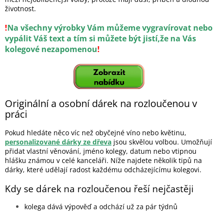
životnost.
!
Na všechny výrobky Vám můžeme vygravírovat nebo
vypálit Váš text a tím si můžete být jistí,že na Vás
kolegové nezapomenou
!
Originální a osobní dárek na rozloučenou v
práci
Pokud hledáte něco víc než obyčejné víno nebo květinu,
personalizované dárky ze dřeva
jsou skvělou volbou. Umožňují
přidat vlastní věnování, jméno kolegy, datum nebo vtipnou
hlášku známou v celé kanceláři. Níže najdete několik tipů na
dárky, které udělají radost každému odcházejícímu kolegovi.
Kdy se dárek na rozloučenou řeší nejčastěji
kolega dává výpověď a odchází už za pár týdnů