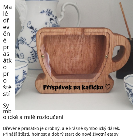
Ma
lé
dř
ev
ěn
é
pr
as
átk
o
pr
o
ště
stí
Sy
mb
olické a milé rozloučení
Dřevěné prasátko je drobný, ale krásně symbolický dárek.
Přináší štěstí, hojnost a dobrý start do nové životní etapy.