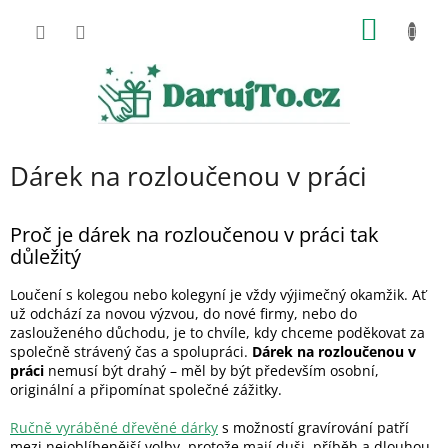
Přejít
NÁKUP
na
obsah
KOŠÍK
Dárek na rozloučenou v práci
Proč je dárek na rozloučenou v práci tak
důležitý
Loučení s kolegou nebo kolegyní je vždy výjimečný okamžik. Ať
už odchází za novou výzvou, do nové firmy, nebo do
zaslouženého důchodu, je to chvíle, kdy chceme poděkovat za
společně strávený čas a spolupráci.
Dárek na rozloučenou v
práci
nemusí být drahý – měl by být především osobní,
originální a připomínat společné zážitky.
Ručně vyráběné dřevěné dárky
s možností gravírování patří
mezi nejoblíbenější volby, protože mají duši, příběh a dlouhou