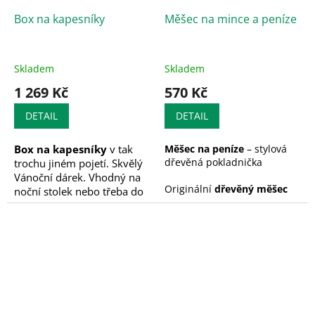
osobní dárek.
Box na kapesníky
Měšec na mince a peníze
Skladem
Skladem
1 269 Kč
570 Kč
DETAIL
DETAIL
Box na kapesníky
v tak
Měšec na peníze
– stylová
dřevěná pokladnička
trochu jiném pojetí. Skvělý
Vánoční dárek. Vhodný na
Originální
dřevěný měšec
noční stolek nebo třeba do
na peníze
vypadá podobně
kuchyně.
jako klasický kožený vak, ale
je vyroben z pevného dřeva.
Skvěle se hodí pro ukládání
drobných mincí, bankovek
nebo jako
vtipný dárek
pro
ty, kteří si chtějí spořit s
úsměvem. Díky
průhlednému plexisklu