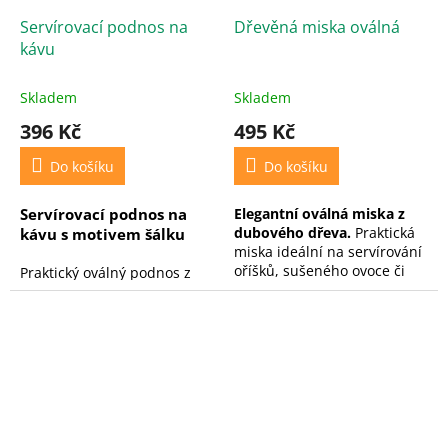
vidíte, jak se vaše úspory
Servírovací podnos na
Dřevěná miska oválná
postupně plní, a každý
kávu
vhazovaný penízek tak
přináší radost i motivaci. 💰
Skladem
Skladem
!!!
Pokud si přejete vypálit
vlastní text ,
vyberte
396 Kč
495 Kč
příplatek
a napište Váš
požadovaný text (jména a
Do košíku
Do košíku
datum) v posledním kroku
objednávky do pole
Servírovací podnos na
Elegantní oválná miska z
poznámka pro prodejce
!!!
dubového dřeva.
Praktická
kávu s motivem šálku
miska ideální na servírování
oříšků, sušeného ovoce či
Praktický oválný podnos z
jiných dobrot.
dubového dřeva, zdobený
gravírovaným motivem šálku
kávy. Skvělý pro servírování
nápojů a pochutin, vhodný
do domácnosti i jako
originální doplněk do
kavárny.