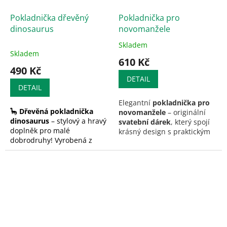
Pokladnička dřevěný
Pokladnička pro
dinosaurus
novomanžele
Skladem
Průměrné
Skladem
hodnocení
610 Kč
produktu
490 Kč
je
DETAIL
5,0
DETAIL
z
Elegantní
pokladnička pro
5
🦕
Dřevěná pokladnička
novomanžele
– originální
hvězdiček.
dinosaurus
– stylový a hravý
svatební dárek
, který spojí
doplněk pro malé
krásný design s praktickým
dobrodruhy! Vyrobená z
využitím. Perfektní
na
masivního dřeva s
peněžní dary
i
společné
průhlednou přední stranou
spoření
. 💍 Možnost
pro snadné sledování úspor.
personalizace.
Skvělý dárek pro milovníky
dinosaurů!
!!!
Pokud si přejete vypálit
vlastní text ,
vyberte
příplatek
a napište Váš
požadovaný text (jména a