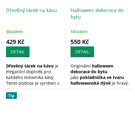
Dřevěný tácek na kávu
Halloween dekorace do
bytu
Skladem
Skladem
429 Kč
550 Kč
DETAIL
DETAIL
Dřevěný tácek na kávu
je
Originální
halloween
elegantní doplněk pro
dekorace do bytu
každého milovníka kávy.
jako
pokladnička ve tvaru
Tento podnos je vyroben z
halloweenské dýně
je hravý,
kvalitního dubového dřeva a
ale zároveň praktický dárek.
ošetřen přírodním olejem,
Vyrobená z kvalitního dřeva,
Tip
který zvýrazňuje přirozenou
ozdobí dětský pokoj i obývák
kresbu dřeva a chrání jeho
a pomůže učit děti spořit
povrch. Díky svému
peníze zábavnou formou.
Na
originálnímu tvaru a
přání
ji pro vás navíc
kompaktním rozměrům je
personalizujeme jménem
ideální pro
servírování
nebo krátkým
textem
. 🎃
espressa
,
cappuccina
nebo