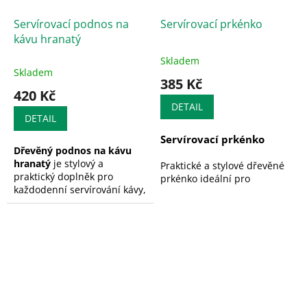
datum svatby) v posledním
kroku objednávky do pole
Servírovací podnos na
Servírovací prkénko
poznámka pro prodejce
!!!
kávu hranatý
Skladem
Průměrné
Skladem
hodnocení
385 Kč
produktu
420 Kč
je
DETAIL
5,0
DETAIL
z
Servírovací prkénko
5
Dřevěný podnos na kávu
hvězdiček.
hranatý
je stylový a
Praktické a stylové dřevěné
praktický doplněk pro
prkénko ideální pro
každodenní servírování kávy,
servírování vašich
čaje nebo dezertů. Díky
oblíbených pochutin.
jednoduchému designu a
Vhodné pro sýr, salám,
krásné kresbě přírodního
ovoce a další dobroty.
dřeva působí elegantně a
Možnost
personalizace
pro
hodí se do moderních i
jedinečný dotek.
klasických interiérů.
Tento
servírovací podnos na
kávu
nabízí dostatek