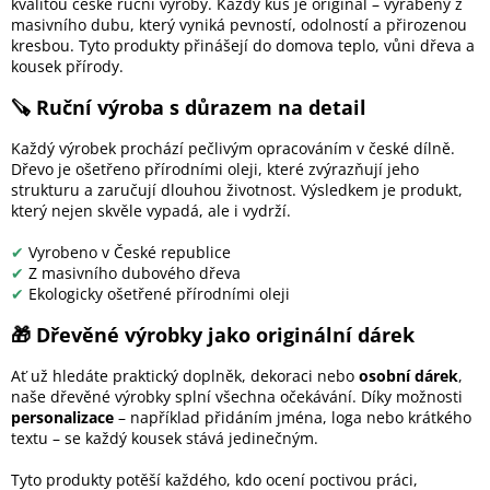
kvalitou české ruční výroby. Každý kus je originál – vyráběný z
í
občerstvení.
masivního dubu, který vyniká pevností, odolností a přirozenou
p
kresbou. Tyto produkty přinášejí do domova teplo, vůni dřeva a
r
Tento
servírovací podnos na
kousek přírody.
v
kávu
je ideální pro
k
každodenní použití – od
🪚 Ruční výroba s důrazem na detail
y
ranního servírování kávy až
v
po pohodové posezení s
Každý výrobek prochází pečlivým opracováním v české dílně.
ý
přáteli. Oválný tvar
Dřevo je ošetřeno přírodními oleji, které zvýrazňují jeho
p
umožňuje snadné přenášení
strukturu a zaručují dlouhou životnost. Výsledkem je produkt,
i
a zároveň působí velmi
který nejen skvěle vypadá, ale i vydrží.
s
elegantně na stole. Podnos
u
může sloužit také jako
✔
Vyrobeno v České republice
stylový
tácek na kávu
nebo
✔
Z masivního dubového dřeva
praktický doplněk pro
✔
Ekologicky ošetřené přírodními oleji
servírování nápojů hostům.
🎁 Dřevěné výrobky jako originální dárek
Ať už hledáte praktický doplněk, dekoraci nebo
osobní dárek
,
naše dřevěné výrobky splní všechna očekávání. Díky možnosti
personalizace
– například přidáním jména, loga nebo krátkého
textu – se každý kousek stává jedinečným.
Tyto produkty potěší každého, kdo ocení poctivou práci,