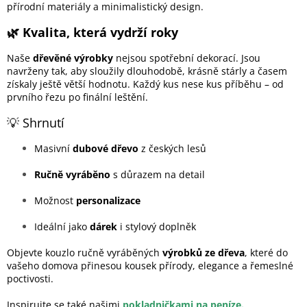
přírodní materiály a minimalistický design.
🌿 Kvalita, která vydrží roky
Naše
dřevěné výrobky
nejsou spotřební dekorací. Jsou
navrženy tak, aby sloužily dlouhodobě, krásně stárly a časem
získaly ještě větší hodnotu. Každý kus nese kus příběhu – od
prvního řezu po finální leštění.
💡 Shrnutí
Masivní
dubové dřevo
z českých lesů
Ručně vyráběno
s důrazem na detail
Možnost
personalizace
Ideální jako
dárek
i stylový doplněk
Objevte kouzlo ručně vyráběných
výrobků ze dřeva
, které do
vašeho domova přinesou kousek přírody, elegance a řemeslné
poctivosti.
Inspirujte se také našimi
pokladničkami na peníze.