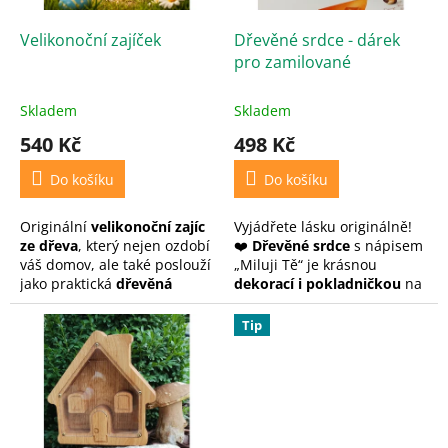
o
d
Velikonoční zajíček
Dřevěné srdce - dárek
u
pro zamilované
k
t
Skladem
Skladem
ů
540 Kč
498 Kč
Do košíku
Do košíku
Originální
velikonoční zajíc
Vyjádřete lásku originálně!
ze dřeva
, který nejen ozdobí
❤️
Dřevěné srdce
s nápisem
váš domov, ale také poslouží
„Miluji Tě“ je krásnou
jako praktická
dřevěná
dekorací i pokladničkou
na
pokladnička
.Skvělý doplněk
společné sny.
k
velikonoční výzdobě.
Tip