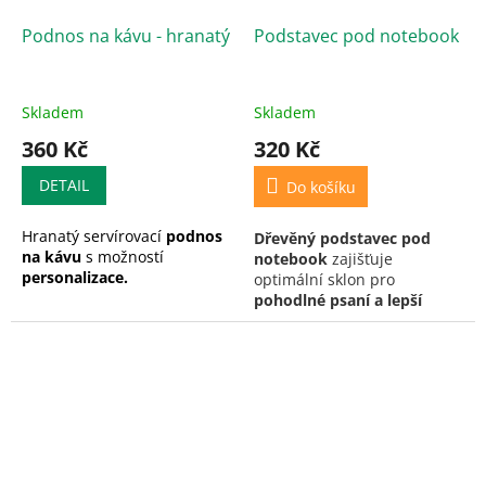
pevností, krásnou kresbou a
Podnos na kávu - hranatý
Podstavec pod notebook
dlouhou životností.
Minimalistický design
zapadne do moderního i
rustikálního interiéru a
Skladem
Skladem
skvěle doplní každé
servírování nápojů.
360 Kč
320 Kč
DETAIL
Do košíku
Hranatý servírovací
podnos
Dřevěný podstavec pod
na kávu
s možností
notebook
zajišťuje
personalizace.
optimální sklon pro
pohodlné psaní a lepší
chlazení
. Stylový doplněk
pro váš pracovní stůl.