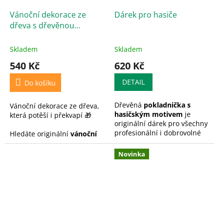
Vánoční dekorace ze
Dárek pro hasiče
dřeva s dřevěnou
pokladničkou
Skladem
Skladem
540 Kč
620 Kč
DETAIL
Do košíku
Dřevěná
pokladnička s
Vánoční dekorace ze dřeva,
hasičským motivem
je
která potěší i překvapí 🎁
originální dárek pro všechny
profesionální i dobrovolné
Hledáte originální
vánoční
hasiče. Stylový design,
dekoraci ze dřeva
, která má
kvalitní zpracování a
nejen kouzlo, ale i praktické
Novinka
možnost personalizace
využití? Tato stylová
dělají z této pokladničky
pokladnička
ve tvaru
praktický i osobní dárek pro
vánočního stromku
z
každého milovníka hasičské
kvalitního dřeva je
techniky a záchranářského
dokonalým doplňkem
povolání.
sváteční atmosféry.