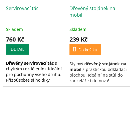
Servírovací tác
Dřevěný stojánek na
mobil
Skladem
Skladem
760 Kč
239 Kč
DETAIL
Do košíku
Dřevěný servírovací tác
s
Stylový
dřevěný stojánek na
chytrým rozdělením, ideální
mobil
s praktickou odkládací
pro pochutiny všeho druhu.
plochou. Ideální na stůl do
Přizpůsobte si ho díky
kanceláře i domova!
možnosti gravírování ve
středové části.