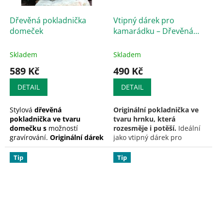
Dřevěná pokladnička
Vtipný dárek pro
domeček
kamarádku – Dřevěná
pokladnička ve tvaru
hrnku s gravírováním
Skladem
Skladem
589 Kč
490 Kč
DETAIL
DETAIL
Stylová
dřevěná
Originální pokladnička ve
pokladnička ve tvaru
tvaru hrnku, která
domečku s
možností
rozesměje i potěší.
Ideální
gravírování.
Originální dárek
jako vtipný dárek pro
pro děti i dospělé, který
kamarádku, kolegyni nebo
spojuje krásu, smysl a
třeba šéfku – s možností
Tip
Tip
osobní příběh.
gravírování jména. Stylová,
ručně vyrobená a zaručeně
nezapomenutelná! 💛