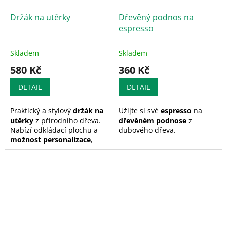
provedení s dlouhou
životností
Držák na utěrky
Dřevěný podnos na
espresso
Skladem
Skladem
580 Kč
360 Kč
DETAIL
DETAIL
Praktický a stylový
držák na
Užijte si své
espresso
na
utěrky
z přírodního dřeva.
dřevěném podnose
z
Nabízí odkládací plochu a
dubového dřeva.
možnost personalizace
,
takže se stane užitečným a
originálním doplňkem vaší
kuchyně!