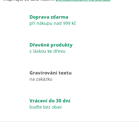
Doprava zdarma
při nákupu nad 999 kč
Dřevěné produkty
s láskou ke dřevu
Gravírování textu
na zakázku
Vrácení do 30 dní
buďte bez obav
Z
á
p