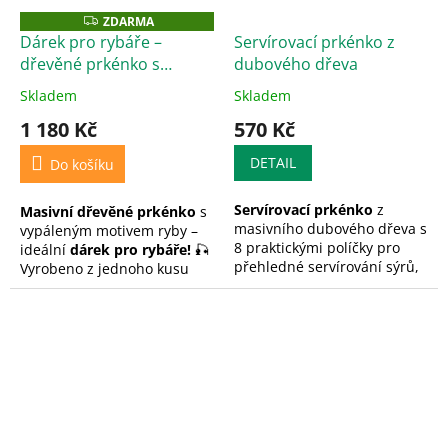
ZDARMA
Z
D
Dárek pro rybáře –
Servírovací prkénko z
A
dřevěné prkénko s
dubového dřeva
R
M
motivem ryby
A
Skladem
Skladem
Průměrné
Průměrné
hodnocení
hodnocení
1 180 Kč
570 Kč
produktu
produktu
je
je
DETAIL
Do košíku
5,0
5,0
z
z
Servírovací prkénko
z
Masivní dřevěné prkénko
s
5
5
masivního dubového dřeva s
vypáleným motivem ryby –
hvězdiček.
hvězdiček.
8 praktickými políčky pro
ideální
dárek pro rybáře!
🎣
přehledné servírování sýrů,
Vyrobeno z jednoho kusu
ovoce, uzenin nebo
dřeva,
bez lepidla
, ošetřeno
drobných pochutin. Toto
přírodním olejem. Praktické i
dřevěné servírovací
dekorativní! Oboustranně
prkénko
spojuje funkčnost a
pouzitelné.
přírodní eleganci a je ideální
pro každodenní stolování i
slavnostní příležitosti.
Možnost gravírování z něj
navíc dělá originální a