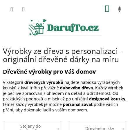
Přejít
NÁKUP
na
obsah
KOŠÍK
Výrobky ze dřeva s personalizací –
originální dřevěné dárky na míru
Dřevěné výrobky pro Váš domov
V kategorii
dřevěných výrobků
najdete nabídku vyráběných
kousků z kvalitního převážně
dubového dřeva
. Každý výrobek
je pečlivě zpracován s ohledem na detail a udržitelnost. Od
praktických podnosů a misek až po unikátní
designové kousky
,
téměr každý výrobek je možné
personalizovat
podle vašich
přání, aby dokonale ladil s vaším domovem.
Stojany do
Dřevěné misky