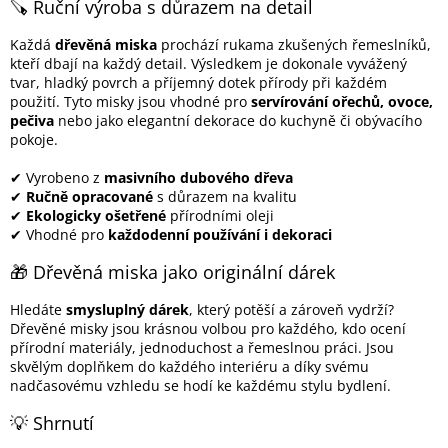
k
🪚 Ruční výroba s důrazem na detail
y
v
Každá
dřevěná miska
prochází rukama zkušených řemeslníků,
ý
kteří dbají na každý detail. Výsledkem je dokonale vyvážený
p
tvar, hladký povrch a příjemný dotek přírody při každém
i
použití. Tyto misky jsou vhodné pro
servírování ořechů, ovoce,
s
pečiva
nebo jako elegantní dekorace do kuchyně či obývacího
u
pokoje.
✔ Vyrobeno z
masivního dubového dřeva
✔
Ručně opracované
s důrazem na kvalitu
✔
Ekologicky ošetřené
přírodními oleji
✔ Vhodné pro
každodenní používání i dekoraci
🎁 Dřevěná miska jako originální dárek
Hledáte
smysluplný dárek
, který potěší a zároveň vydrží?
Dřevěné misky jsou krásnou volbou pro každého, kdo ocení
přírodní materiály, jednoduchost a řemeslnou práci. Jsou
skvělým doplňkem do každého interiéru a díky svému
nadčasovému vzhledu se hodí ke každému stylu bydlení.
💡 Shrnutí