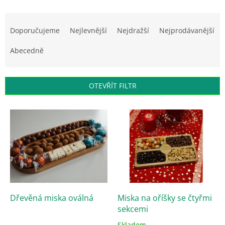
Ř
a
Doporučujeme
Nejlevnější
Nejdražší
Nejprodávanější
z
e
Abecedně
n
í
p
OTEVŘÍT FILTR
r
o
V
d
ý
u
p
k
i
t
s
ů
p
r
o
d
Dřevěná miska oválná
Miska na oříšky se čtyřmi
u
sekcemi
k
Skladem