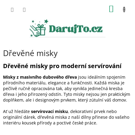
Přejít
NÁKUP
na
obsah
KOŠÍK
Dřevěné misky
Dřevěné misky pro moderní servírování
Misky z masivního dubového dřeva
jsou ideálním spojením
přírodního materiálu, elegance a funkčnosti. Každá miska je
pečlivě ručně opracována tak, aby vynikla jedinečná kresba
dřeva i jeho přirozený odstín. Tyto misky nejsou jen praktickým
doplňkem, ale i designovým prvkem, který zútulní váš domov.
Ať už hledáte
servírovací misku
, dekorativní prvek nebo
originální dárek, dřevěná miska z naší dílny přinese do vašeho
interiéru kousek přírody a poctivé české práce.