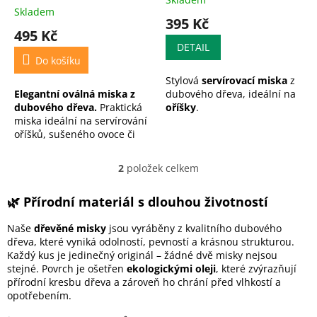
Průměrné
t
Skladem
hodnocení
395 Kč
ů
produktu
495 Kč
je
DETAIL
5,0
Do košíku
z
Stylová
servírovací miska
z
5
Elegantní oválná miska z
dubového dřeva, ideální na
hvězdiček.
dubového dřeva.
Praktická
oříšky
.
miska ideální na servírování
oříšků, sušeného ovoce či
jiných dobrot.
!!!
Pokud si přejete
2
položek celkem
O
vygravírovat vlastní text,
v
logo, atd.
vyberte příplatek
l
🌿 Přírodní materiál s dlouhou životností
a napište Váš požadovaný
á
text (jméno) v posledním
d
Naše
dřevěné misky
jsou vyráběny z kvalitního dubového
kroku objednávky do pole
a
dřeva, které vyniká odolností, pevností a krásnou strukturou.
poznámka pro prodejce
!!!
c
Každý kus je jedinečný originál – žádné dvě misky nejsou
í
stejné. Povrch je ošetřen
ekologickými oleji
, které zvýrazňují
p
přírodní kresbu dřeva a zároveň ho chrání před vlhkostí a
r
opotřebením.
v