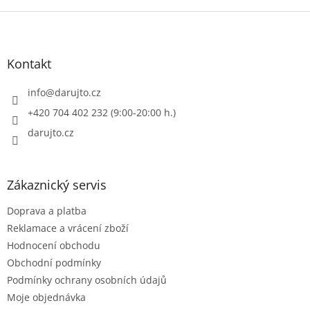
Z
á
p
a
Kontakt
t
í
info
@
darujto.cz
+420 704 402 232 (9:00-20:00 h.)
darujto.cz
Zákaznický servis
Doprava a platba
Reklamace a vrácení zboží
Hodnocení obchodu
Obchodní podmínky
Podmínky ochrany osobních údajů
Moje objednávka