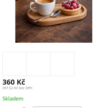
360 Kč
297,52 Kč
bez DPH
Měrná
Skladem
cena: