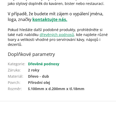
jako stylový doplněk do kaváren, bister nebo restaurací.
V případě, že budete mít zájem o vypálení jména,
loga, značky
kontaktujte nás.
Pokud hledáte další podobné produkty, prohlédněte si
také naši nabídku
dřevěných podnosů
,
kde najdete různé
tvary a velikosti vhodné pro servírování kávy, nápojů i
dezertů.
Doplňkové parametry
Kategorie
:
Dřevěné podnosy
Záruka
:
2 roky
Materiál
:
Dřevo - dub
Povrch
:
Přírodní olej
Rozměr
:
š.100mm x d.200mm x tl.18mm
Z
á
p