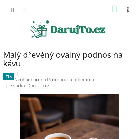
Přejít
NÁKUP
na
obsah
KOŠÍK
Malý dřevěný oválný podnos na
kávu
Tip
Průměrné
Neohodnoceno
Podrobnosti hodnocení
hodnocení
Značka:
DarujTo.cz
produktu
je
0,0
z
5
hvězdiček.