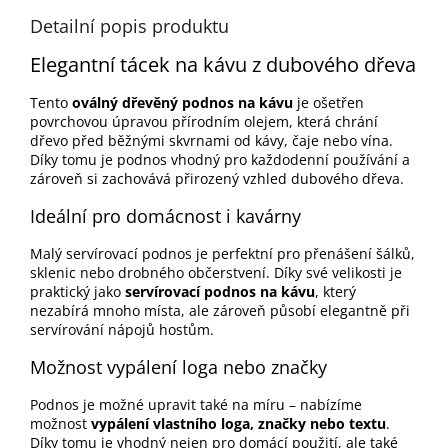
Detailní popis produktu
Elegantní tácek na kávu z dubového dřeva
Tento
oválný dřevěný podnos na kávu
je ošetřen
povrchovou úpravou přírodním olejem, která chrání
dřevo před běžnými skvrnami od kávy, čaje nebo vína.
Díky tomu je podnos vhodný pro každodenní používání a
zároveň si zachovává přirozený vzhled dubového dřeva.
Ideální pro domácnost i kavárny
Malý servírovací podnos je perfektní pro přenášení šálků,
sklenic nebo drobného občerstvení. Díky své velikosti je
praktický jako
servírovací podnos na kávu
, který
nezabírá mnoho místa, ale zároveň působí elegantně při
servírování nápojů hostům.
Možnost vypálení loga nebo značky
Podnos je možné upravit také na míru – nabízíme
možnost
vypálení vlastního loga, značky nebo textu
.
Díky tomu je vhodný nejen pro domácí použití, ale také