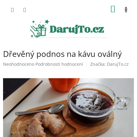
Přejít
NÁKUP
na
obsah
KOŠÍK
Dřevěný podnos na kávu oválný
Průměrné
Neohodnoceno
Podrobnosti hodnocení
Značka:
DarujTo.cz
hodnocení
produktu
je
0,0
z
5
hvězdiček.