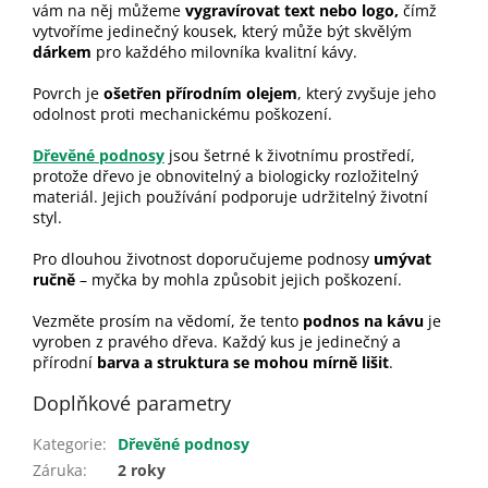
vám na něj můžeme
vygravírovat text nebo logo,
čímž
vytvoříme jedinečný kousek, který může být skvělým
dárkem
pro každého milovníka kvalitní kávy.
Povrch je
ošetřen přírodním olejem
, který zvyšuje jeho
odolnost proti mechanickému poškození.
Dřevěné podnosy
jsou šetrné k životnímu prostředí,
protože dřevo je obnovitelný a biologicky rozložitelný
materiál. Jejich používání podporuje udržitelný životní
styl.
Pro dlouhou životnost doporučujeme podnosy
umývat
ručně
– myčka by mohla způsobit jejich poškození.
Vezměte prosím na vědomí, že tento
podnos na kávu
je
vyroben z pravého dřeva. Každý kus je jedinečný a
přírodní
barva a struktura se mohou mírně lišit
.
Doplňkové parametry
Kategorie
:
Dřevěné podnosy
Záruka
:
2 roky