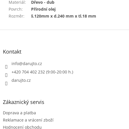
Materiál
:
Dřevo - dub
Povrch
:
Přírodní olej
Rozměr
:
š.120mm x d.240 mm x tl.18 mm
Z
á
p
a
Kontakt
t
í
info
@
darujto.cz
+420 704 402 232 (9:00-20:00 h.)
darujto.cz
Zákaznický servis
Doprava a platba
Reklamace a vrácení zboží
Hodnocení obchodu