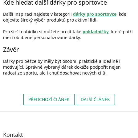
Kde hledat další dárky pro sportovce
Další inspiraci najdete v kategorii
dárky pro sportovce
,
kde
objevíte široký výběr produktů pro aktivní lidi.
Pro širší nabídku si můžete projít také
pokladničky
,
které patří
mezi oblíbené personalizované dárky.
Závěr
Dárky pro běžce by měly být osobní, praktické a ideálně i
motivující. Správně vybraný dárek dokáže podpořit nejen
radost ze sportu, ale i chuť dosahovat nových cílů.
PŘEDCHOZÍ ČLÁNEK
DALŠÍ ČLÁNEK
Z
á
p
a
Kontakt