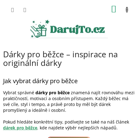
Přejít
NÁKUP
na
obsah
KOŠÍK
Dárky pro běžce – inspirace na
originální dárky
Jak vybrat dárky pro běžce
Vybrat správné
dárky pro běžce
znamená najít rovnováhu mezi
praktičností, motivací a osobním přístupem. Každý běžec má
své cíle, styl i tempo, a právě proto by měl být dárek
promyšlený a ideálně i osobní.
Pokud hledáte konkrétní tipy, podívejte se také na náš článek
dárek pro běžce
,
kde najdete výběr nejlepších nápadů.