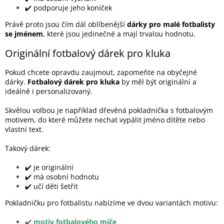
✔️ podporuje jeho koníček
Právě proto jsou čím dál oblíbenější
dárky pro malé fotbalisty
se jménem
, které jsou jedinečné a mají trvalou hodnotu.
Originální fotbalový dárek pro kluka
Pokud chcete opravdu zaujmout, zapomeňte na obyčejné
dárky.
Fotbalový dárek pro kluka
by měl být originální a
ideálně i personalizovaný.
Skvělou volbou je například dřevěná pokladnička s fotbalovým
motivem, do které můžete nechat vypálit jméno dítěte nebo
vlastní text.
Takový dárek:
✔️ je originální
✔️ má osobní hodnotu
✔️ učí děti šetřit
Pokladničku pro fotbalistu nabízíme ve dvou variantách motivu:
✔️
motiv fotbalového míče