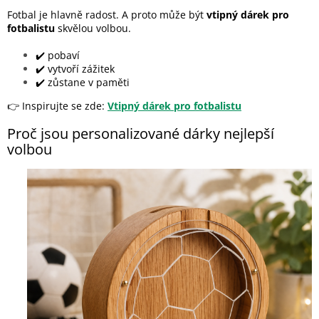
Fotbal je hlavně radost. A proto může být
vtipný dárek pro
fotbalistu
skvělou volbou.
✔️ pobaví
✔️ vytvoří zážitek
✔️ zůstane v paměti
👉 Inspirujte se zde:
Vtipný dárek pro fotbalistu
Proč jsou personalizované dárky nejlepší
volbou