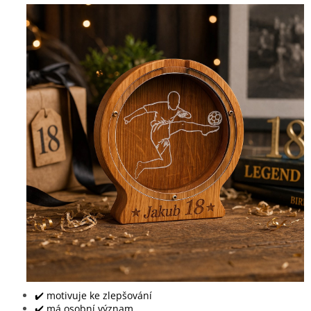
✔️ motivuje ke zlepšování
✔️ má osobní význam