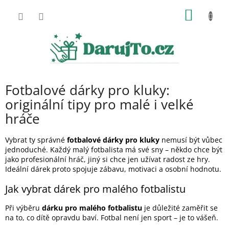
Přejít
NÁKUP
na
obsah
KOŠÍK
Fotbalové dárky pro kluky:
originální tipy pro malé i velké
hráče
Vybrat ty správné
fotbalové dárky pro kluky
nemusí být vůbec
jednoduché. Každý malý fotbalista má své sny – někdo chce být
jako profesionální hráč, jiný si chce jen užívat radost ze hry.
Ideální dárek proto spojuje zábavu, motivaci a osobní hodnotu.
Jak vybrat dárek pro malého fotbalistu
Při výběru
dárku pro malého fotbalistu
je důležité zaměřit se
na to, co dítě opravdu baví. Fotbal není jen sport – je to vášeň.