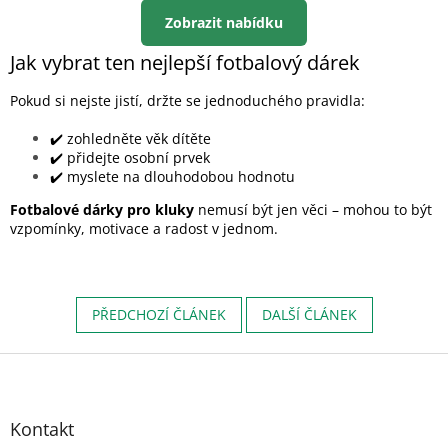
Zobrazit nabídku
Jak vybrat ten nejlepší fotbalový dárek
Pokud si nejste jistí, držte se jednoduchého pravidla:
✔️ zohledněte věk dítěte
✔️ přidejte osobní prvek
✔️ myslete na dlouhodobou hodnotu
Fotbalové dárky pro kluky
nemusí být jen věci – mohou to být
vzpomínky, motivace a radost v jednom.
PŘEDCHOZÍ ČLÁNEK
DALŠÍ ČLÁNEK
Z
á
p
a
Kontakt