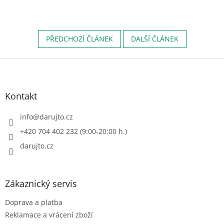
PŘEDCHOZÍ ČLÁNEK
DALŠÍ ČLÁNEK
Z
á
p
a
Kontakt
t
í
info
@
darujto.cz
+420 704 402 232 (9:00-20:00 h.)
darujto.cz
Zákaznický servis
Doprava a platba
Reklamace a vrácení zboží