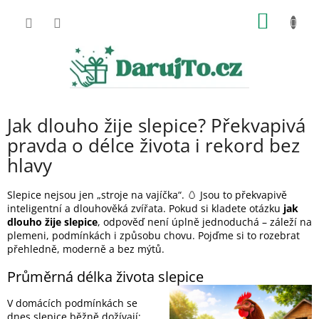
Přejít
NÁKUP
na
obsah
KOŠÍK
Jak dlouho žije slepice? Překvapivá
pravda o délce života i rekord bez
hlavy
Slepice nejsou jen „stroje na vajíčka“. 🥚 Jsou to překvapivě
inteligentní a dlouhověká zvířata. Pokud si kladete otázku
jak
dlouho žije slepice
, odpověď není úplně jednoduchá – záleží na
plemeni, podmínkách i způsobu chovu. Pojďme si to rozebrat
přehledně, moderně a bez mýtů.
Průměrná délka života slepice
V domácích podmínkách se
dnes slepice běžně dožívají: