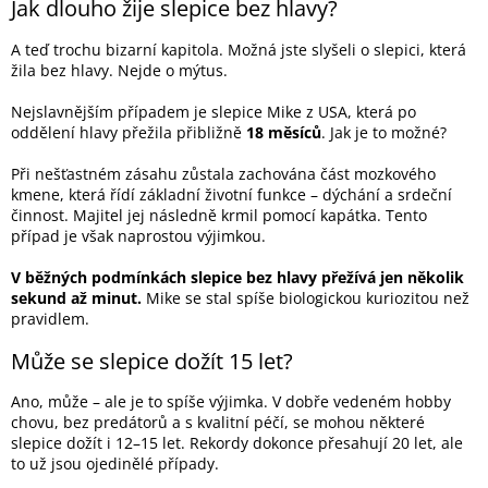
Jak dlouho žije slepice bez hlavy?
A teď trochu bizarní kapitola. Možná jste slyšeli o slepici, která
žila bez hlavy. Nejde o mýtus.
Nejslavnějším případem je slepice Mike z USA, která po
oddělení hlavy přežila přibližně
18 měsíců
. Jak je to možné?
Při nešťastném zásahu zůstala zachována část mozkového
kmene, která řídí základní životní funkce – dýchání a srdeční
činnost. Majitel jej následně krmil pomocí kapátka. Tento
případ je však naprostou výjimkou.
V běžných podmínkách slepice bez hlavy přežívá jen několik
sekund až minut.
Mike se stal spíše biologickou kuriozitou než
pravidlem.
Může se slepice dožít 15 let?
Ano, může – ale je to spíše výjimka. V dobře vedeném hobby
chovu, bez predátorů a s kvalitní péčí, se mohou některé
slepice dožít i 12–15 let. Rekordy dokonce přesahují 20 let, ale
to už jsou ojedinělé případy.