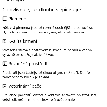
tlaku na výkon.
Co ovlivňuje, jak dlouho slepice žije?
1️⃣ Plemeno
Některá plemena jsou přirozeně odolnější a dlouhověká.
Hybridní nosnice mají vyšší výkon, ale kratší životnost.
2️⃣ Kvalita krmení
Vyvážená strava s dostatkem bílkovin, minerálů a vápníku
výrazně prodlužuje aktivní život.
3️⃣ Bezpečné prostředí
Predátoři jsou častější příčinou úhynu než stáří. Dobře
zabezpečený kurník je základ.
4️⃣ Veterinární péče
Prevence parazitů, čistota a kontrola zdravotního stavu hrají
větší roli, než si mnoho chovatelů uvědomuje.