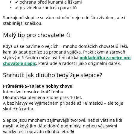
✔ ochrana před kunami a liškami
✔ pravidelná kontrola parazitů
Spokojené slepice se vám odmění nejen delším životem, ale i
stabilnější snáškou.
Malý tip pro chovatele 🥚
Když už se bavíme o vejcích – mnoho domácích chovatelů řeší,
kam ukládat peníze za prodaná vajíčka. Praktickým a zároveň
stylovým řešením může být tematická
pokladnička za vejce pro
chovatele slepic
, která udělá radost i jako originální dárek.
Shrnutí: Jak dlouho tedy žije slepice?
Průměrně 5–10 let v hobby chovu.
Intenzivní nosnice kratší dobu.
Dlouhověká plemena klidně přes 10 let.
A bez hlavy? Ve výjimečném případě až 18 měsíců – ale to je
skutečná rarita.
Slepice jsou mnohem zajímavější tvorové, než si většina lidí
myslí. A když jim dáte dobré podmínky, mohou vás svými
vajíčky těšit opravdu dlouhá léta. 🐔