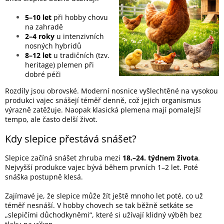
5–10 let
při hobby chovu
na zahradě
2–4 roky
u intenzivních
nosných hybridů
8–12 let
u tradičních (tzv.
heritage) plemen při
dobré péči
Rozdíly jsou obrovské. Moderní nosnice vyšlechtěné na vysokou
produkci vajec snášejí téměř denně, což jejich organismus
výrazně zatěžuje. Naopak klasická plemena mají pomalejší
tempo, ale často delší život.
Kdy slepice přestává snášet?
Slepice začíná snášet zhruba mezi
18.–24. týdnem života
.
Nejvyšší produkce vajec bývá během prvních 1–2 let. Poté
snáška postupně klesá.
Zajímavé je, že slepice může žít ještě mnoho let poté, co už
téměř nesnáší. V hobby chovech se tak běžně setkáte se
„slepičími důchodkyněmi“, které si užívají klidný výběh bez