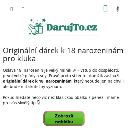
Přejít
NÁKUP
na
obsah
KOŠÍK
Originální dárek k 18 narozeninám
pro kluka
Oslava 18. narozenin je velký milník 🎉 – vstup do dospělosti,
první velké plány a sny. Právě proto si tento okamžik zaslouží
originální dárek k 18. narozeninám
, který nebude jen na chvíli,
ale bude mít skutečný význam.
Pokud hledáte něco víc než klasickou obálku s penězi, máme
pro vás skvělý tip 👇