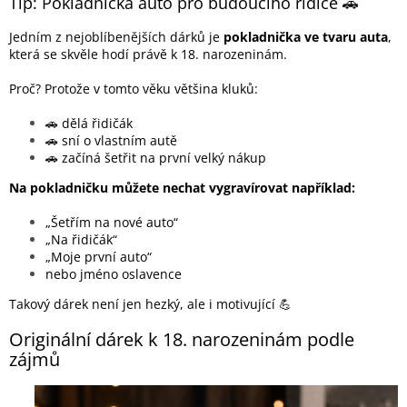
Tip: Pokladnička auto pro budoucího řidiče 🚗
Jedním z nejoblíbenějších dárků je
pokladnička ve tvaru auta
,
která se skvěle hodí právě k 18. narozeninám.
Proč? Protože v tomto věku většina kluků:
🚗 dělá řidičák
🚗 sní o vlastním autě
🚗 začíná šetřit na první velký nákup
Na pokladničku můžete nechat vygravírovat například:
„Šetřím na nové auto“
„Na řidičák“
„Moje první auto“
nebo jméno oslavence
Takový dárek není jen hezký, ale i motivující 💪
Originální dárek k 18. narozeninám podle
zájmů