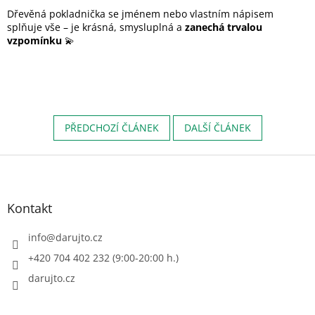
Dřevěná pokladnička se jménem nebo vlastním nápisem
splňuje vše – je krásná, smysluplná a
zanechá trvalou
vzpomínku
💫
PŘEDCHOZÍ ČLÁNEK
DALŠÍ ČLÁNEK
Z
á
p
a
Kontakt
t
í
info
@
darujto.cz
+420 704 402 232 (9:00-20:00 h.)
darujto.cz