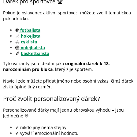
Dárek pro sportovce 🏆
Pokud je oslavenec aktivní sportovec, můžete zvolit tematickou
pokladničku:
⚽
fotbalista
🏒
hokejista
🚴
cyklista
🏐
volejbalista
🏀
basketbalista
Tyto varianty jsou ideální jako
originální dárek k 18.
narozeninám pro kluka
, který žije sportem.
Navíc i zde můžete přidat jméno nebo osobní vzkaz, čímž dárek
získá úplně jiný rozměr.
Proč zvolit personalizovaný dárek?
Personalizované dárky mají jednu obrovskou výhodu – jsou
jedinečné 💛
✔ nikdo jiný nemá stejný
✔ vytváří emocionální hodnotu