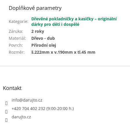
Doplňkové parametry
Dřevěné pokladničky a kasičky – originální
Kategorie
:
dárky pro děti i dospělé
Záruka
:
2 roky
Materiál
:
Dřevo - dub
Povrch
:
Přírodní olej
Rozměr
:
š.222mm x v.190mm x tl.45 mm
Z
á
p
a
Kontakt
t
í
info
@
darujto.cz
+420 704 402 232 (9:00-20:00 h.)
darujto.cz