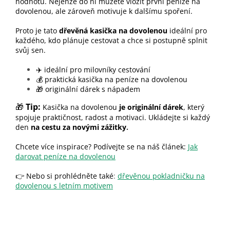
hodnotu. Nejenže do ní můžete vložit první peníze na
dovolenou, ale zároveň motivuje k dalšímu spoření.
Proto je tato
dřevěná kasička na dovolenou
ideální pro
každého, kdo plánuje cestovat a chce si postupně splnit
svůj sen.
✈️ ideální pro milovníky cestování
💰 praktická kasička na peníze na dovolenou
🎁 originální dárek s nápadem
🎁
Tip:
Kasička na dovolenou
je originální dárek
, který
spojuje praktičnost, radost a motivaci. Ukládejte si každý
den
na cestu za novými zážitky
.
Chcete více inspirace? Podívejte se na náš článek:
Jak
darovat peníze na dovolenou
👉 Nebo si prohlédněte také
:
dřevěnou pokladničku na
dovolenou s letním motivem