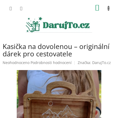
Přejít
NÁKUP
na
obsah
KOŠÍK
Kasička na dovolenou – originální
dárek pro cestovatele
Průměrné
Neohodnoceno
Podrobnosti hodnocení
Značka:
DarujTo.cz
hodnocení
produktu
je
0,0
z
5
hvězdiček.