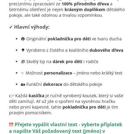
preciznímu zpracování ze
100% přírodního dřeva
a
šetrnému ošetření je nejen
krásným doplňkem
dětského
pokoje, ale také odolnou a trvalou vzpomínkou.
✔
Hlavní výhody:
🎃 Originální
pokladnička pro děti
ve tvaru ducha
🌳 Vyrobeno z čistého a kvalitního
dubového dřeva
🎁 Skvělý tip na
dárek pro děti
i rodiče
✨ Možnost
personalizace
– jméno nebo krátký text
🏡 Funkční
dekorace
do dětského pokoje
👉 Každá
kasička
je ručně vyrobený kousek, který si vaše
děti zamilují. Ať už jde o spoření na vysněnou hračku
nebo první kapesné, tahle
pokladnička pro děti
je tím
pravým pomocníkem.
!!!
Přejete vypálit vlastní text - vyberte příplatek
a napište Váš požadovaný text (jméno) v