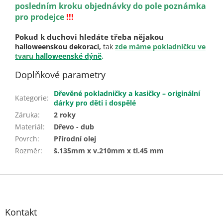
posledním kroku objednávky do pole poznámka
pro prodejce
!!
!
Pokud k duchovi hledáte třeba nějakou
halloweenskou dekoraci,
tak
zde máme pokladničku ve
tvaru
halloweenské dýně
.
Doplňkové parametry
Dřevěné pokladničky a kasičky – originální
Kategorie
:
dárky pro děti i dospělé
Záruka
:
2 roky
Materiál
:
Dřevo - dub
Povrch
:
Přírodní olej
Rozměr
:
š.135mm x v.210mm x tl.45 mm
Z
á
p
a
Kontakt
t