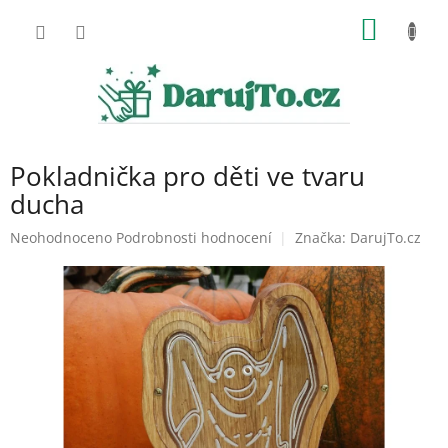
Přejít
NÁKUP
na
obsah
KOŠÍK
Pokladnička pro děti ve tvaru
ducha
Průměrné
Neohodnoceno
Podrobnosti hodnocení
Značka:
DarujTo.cz
hodnocení
produktu
je
0,0
z
5
hvězdiček.