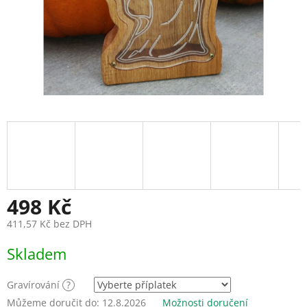
498 Kč
411,57 Kč
bez DPH
Měrná
Skladem
cena:
Gravírování
?
Můžeme doručit do:
12.8.2026
Možnosti doručení