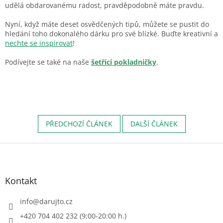
udělá obdarovanému radost, pravděpodobně máte pravdu.
Nyní, když máte deset osvědčených tipů, můžete se pustit do
hledání toho dokonalého dárku pro své blízké. Buďte kreativní a
nechte se inspirovat
!
Podívejte se také na naše
šetřící pokladničky
.
PŘEDCHOZÍ ČLÁNEK
DALŠÍ ČLÁNEK
Z
á
p
a
Kontakt
t
í
info
@
darujto.cz
+420 704 402 232 (9:00-20:00 h.)