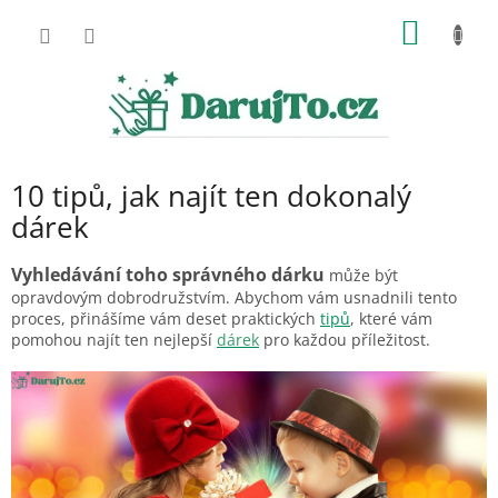
Přejít
NÁKUP
na
obsah
KOŠÍK
10 tipů, jak najít ten dokonalý
dárek
Vyhledávání toho správného dárku
může být
opravdovým dobrodružstvím. Abychom vám usnadnili tento
proces, přinášíme vám deset praktických
tipů
, které vám
pomohou najít ten nejlepší
dárek
pro každou příležitost.