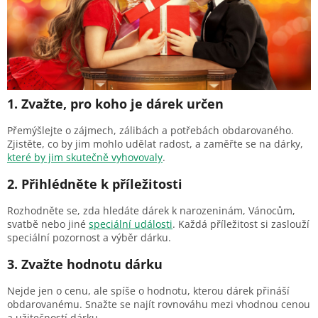
1. Zvažte, pro koho je dárek určen
Přemýšlejte o zájmech, zálibách a potřebách obdarovaného.
Zjistěte, co by jim mohlo udělat radost, a zaměřte se na dárky,
které by jim skutečně vyhovovaly
.
2. Přihlédněte k příležitosti
Rozhodněte se, zda hledáte dárek k narozeninám, Vánocům,
svatbě nebo jiné
speciální události
. Každá příležitost si zaslouží
speciální pozornost a výběr dárku.
3. Zvažte hodnotu dárku
Nejde jen o cenu, ale spíše o hodnotu, kterou dárek přináší
obdarovanému. Snažte se najít rovnováhu mezi vhodnou cenou
a užitečností dárku.