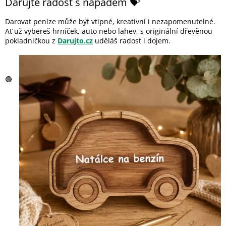
Darujte radost s nápadem 💝
Darovat peníze může být vtipné, kreativní i nezapomenutelné.
Ať už vybereš hrníček, auto nebo lahev, s originální dřevěnou
pokladničkou z
Darujto.cz
uděláš radost i dojem.
🟢