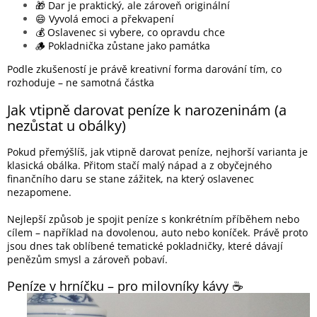
🎁 Dar je praktický, ale zároveň originální
😄 Vyvolá emoci a překvapení
💰 Oslavenec si vybere, co opravdu chce
🪵 Pokladnička zůstane jako památka
Podle zkušeností je právě kreativní forma darování tím, co
rozhoduje – ne samotná částka
Jak vtipně darovat peníze k narozeninám (a
nezůstat u obálky)
Pokud přemýšlíš, jak vtipně darovat peníze, nejhorší varianta je
klasická obálka. Přitom stačí malý nápad a z obyčejného
finančního daru se stane zážitek, na který oslavenec
nezapomene.
Nejlepší způsob je spojit peníze s konkrétním příběhem nebo
cílem – například na dovolenou, auto nebo koníček. Právě proto
jsou dnes tak oblíbené tematické pokladničky, které dávají
penězům smysl a zároveň pobaví.
Peníze v hrníčku – pro milovníky kávy ☕