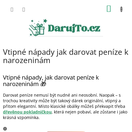
Přejít
NÁKUP
na
obsah
KOŠÍK
Vtipné nápady jak darovat peníze k
narozeninám
Vtipné nápady, jak darovat peníze k
narozeninám 🎁
Darovat peníze nemusí být nudné ani neosobní. Naopak – s
trochou kreativity může být takový dárek originální, vtipný a
přitom elegantní. Místo klasické obálky můžeš překvapit třeba
dřevěnou pokladničkou
, která nejen pobaví, ale zůstane i jako
krásná vzpomínka.
🟢