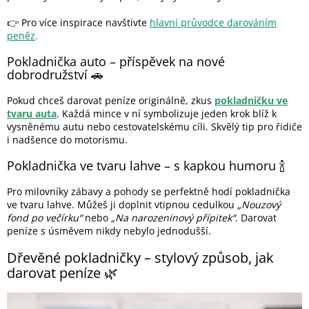
👉 Pro více inspirace navštivte
hlavní průvodce darováním
peněz
.
Pokladnička auto – příspěvek na nové
dobrodružství 🚗
Pokud chceš darovat peníze originálně, zkus
pokladničku ve
tvaru auta
. Každá mince v ní symbolizuje jeden krok blíž k
vysněnému autu nebo cestovatelskému cíli. Skvělý tip pro řidiče
i nadšence do motorismu.
Pokladnička ve tvaru lahve – s kapkou humoru 🍾
Pro milovníky zábavy a pohody se perfektně hodí pokladnička
ve tvaru lahve. Můžeš ji doplnit vtipnou cedulkou
„Nouzový
fond po večírku“
nebo
„Na narozeninový přípitek“
. Darovat
peníze s úsměvem nikdy nebylo jednodušší.
Dřevěné pokladničky – stylový způsob, jak
darovat peníze 🌿