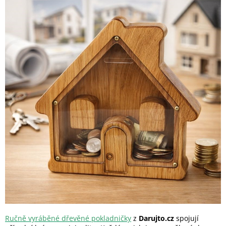
Ručně vyráběné dřevěné pokladničky
z
Darujto.cz
spojují