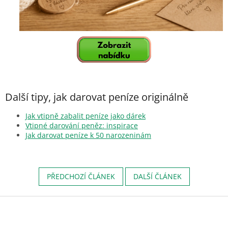
Další tipy, jak darovat peníze originálně
Jak vtipně zabalit peníze jako dárek
Vtipné darování peněz: inspirace
Jak darovat peníze k 50 narozeninám
PŘEDCHOZÍ ČLÁNEK
DALŠÍ ČLÁNEK
Z
á
p