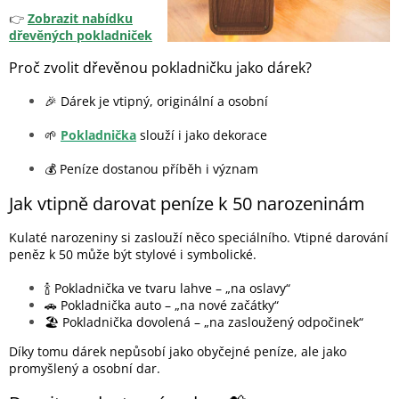
👉
Zobrazit nabídku
dřevěných pokladniček
Proč zvolit dřevěnou pokladničku jako dárek?
🎉 Dárek je vtipný, originální a osobní
🌱
Pokladnička
slouží i jako dekorace
💰 Peníze dostanou příběh i význam
Jak vtipně darovat peníze k 50 narozeninám
Kulaté narozeniny si zaslouží něco speciálního. Vtipné darování
peněz k 50 může být stylové i symbolické.
🍾 Pokladnička ve tvaru lahve – „na oslavy“
🚗 Pokladnička auto – „na nové začátky“
🏖️ Pokladnička dovolená – „na zasloužený odpočinek“
Díky tomu dárek nepůsobí jako obyčejné peníze, ale jako
promyšlený a osobní dar.