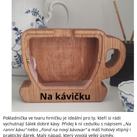
Pokladnička ve tvaru hrníčku je ideální pro ty, kteří si rádi
vychutnají šálek dobré kávy. Přidej k ní cedulku s nápisem
„Na
ranní kávu“
nebo
„Fond na nový kávovar“
a máš hotový vtipný i
praktický dárek. Malý nápad, který vyvolá velký úsměv.