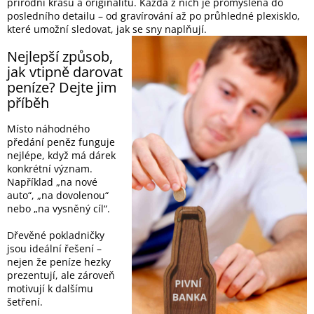
přírodní krásu a originalitu. Každá z nich je promyšlená do
posledního detailu – od gravírování až po průhledné plexisklo,
které umožní sledovat, jak se sny naplňují.
Nejlepší způsob,
jak vtipně darovat
peníze? Dejte jim
příběh
Místo náhodného
předání peněz funguje
nejlépe, když má dárek
konkrétní význam.
Například „na nové
auto“, „na dovolenou“
nebo „na vysněný cíl“.
Dřevěné pokladničky
jsou ideální řešení –
nejen že peníze hezky
prezentují, ale zároveň
motivují k dalšímu
šetření.