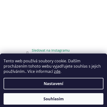
Sledovat na Instagramu
Tento web používá soubory cookie. Dalším
procházením tohoto webu vyjadřujete souhlas s jejich
používáním.. Více informací
zde
.
Vytvořil Shoptet
Nastavení
Copyright 2026
DarujTo.cz
. Všechna práva vyhrazena.
Souhlasím
Upravit nastavení cookies