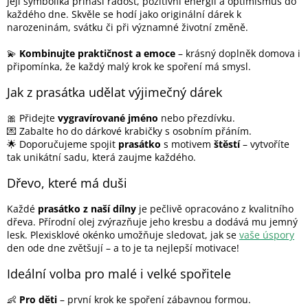
Její symbolika přináší radost, pozitivní energii a optimismus do
každého dne. Skvěle se hodí jako originální dárek k
narozeninám, svátku či při významné životní změně.
💫
Kombinujte praktičnost a emoce
– krásný doplněk domova i
připomínka, že každý malý krok ke spoření má smysl.
Jak z prasátka udělat výjimečný dárek
🎀 Přidejte
vygravírované jméno
nebo přezdívku.
💌 Zabalte ho do dárkové krabičky s osobním přáním.
🌟 Doporučujeme spojit
prasátko
s motivem
štěstí
– vytvoříte
tak unikátní sadu, která zaujme každého.
Dřevo, které má duši
Každé
prasátko z naší dílny
je pečlivě opracováno z kvalitního
dřeva. Přírodní olej zvýrazňuje jeho kresbu a dodává mu jemný
lesk. Plexisklové okénko umožňuje sledovat, jak se
vaše úspory
den ode dne zvětšují – a to je ta nejlepší motivace!
Ideální volba pro malé i velké spořitele
👶
Pro děti
– první krok ke spoření zábavnou formou.