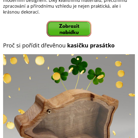
moderním designem. Díky kvalitnímu materiálu, preciznímu
zpracování a přírodnímu vzhledu je nejen praktická, ale i
krásnou dekorací.
Proč si pořídit dřevěnou
kasičku prasátko