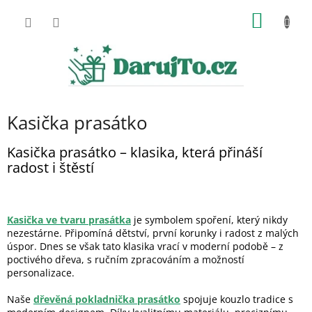
Přejít
NÁKUP
na
obsah
KOŠÍK
Kasička prasátko
Kasička prasátko – klasika, která přináší
radost i štěstí
Kasička ve tvaru prasátka
je symbolem spoření, který nikdy
nezestárne. Připomíná dětství, první korunky i radost z malých
úspor. Dnes se však tato klasika vrací v moderní podobě – z
poctivého dřeva, s ručním zpracováním a možností
personalizace.
Naše
dřevěná pokladnička prasátko
spojuje kouzlo tradice s