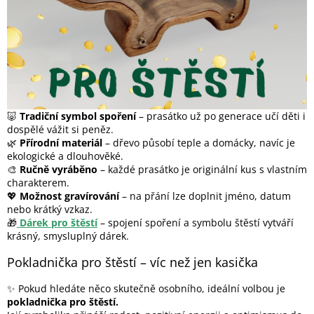
🐷
Tradiční symbol spoření
– prasátko už po generace učí děti i
dospělé vážit si peněz.
🌿
Přírodní materiál
– dřevo působí teple a domácky, navíc je
ekologické a dlouhověké.
🎨
Ručně vyráběno
– každé prasátko je originální kus s vlastním
charakterem.
💖
Možnost gravírování
– na přání lze doplnit jméno, datum
nebo krátký vzkaz.
🎁
Dárek pro štěstí
– spojení spoření a symbolu štěstí vytváří
krásný, smysluplný dárek.
Pokladnička pro štěstí – víc než jen kasička
✨ Pokud hledáte něco skutečně osobního, ideální volbou je
pokladnička pro štěstí.