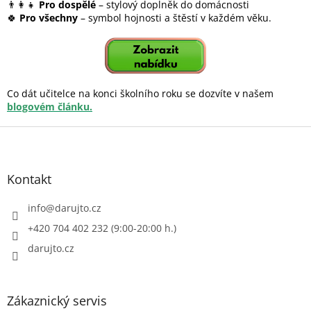
👨‍👩‍👧
Pro dospělé
– stylový doplněk do domácnosti
🍀
Pro všechny
– symbol hojnosti a štěstí v každém věku.
Co dát učitelce na konci školního roku se dozvíte v našem
blogovém článku.
Z
á
p
a
Kontakt
t
í
info
@
darujto.cz
+420 704 402 232 (9:00-20:00 h.)
darujto.cz
Zákaznický servis