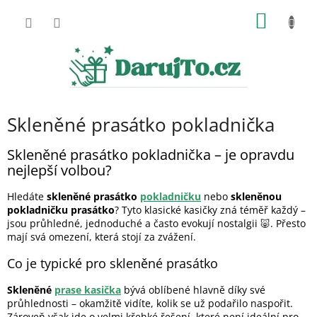
Přejít
NÁKUP
na
obsah
KOŠÍK
Skleněné prasátko pokladnička
Skleněné prasátko pokladnička – je opravdu
nejlepší volbou?
Hledáte
skleněné prasátko
pokladničku
nebo
skleněnou
pokladničku prasátko
? Tyto klasické kasičky zná téměř každý –
jsou průhledné, jednoduché a často evokují nostalgii 🐷. Přesto
mají svá omezení, která stojí za zvážení.
Co je typické pro skleněné prasátko
Skleněné
prase kasička
bývá oblíbené hlavně díky své
průhlednosti – okamžitě vidíte, kolik se už podařilo naspořit.
Zároveň však jde o velmi křehké řešení, které není ideální pro