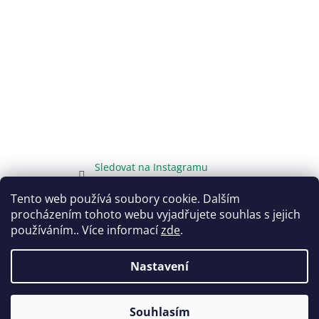
Sledovat na Instagramu
Tento web používá soubory cookie. Dalším
procházením tohoto webu vyjadřujete souhlas s jejich
používáním.. Více informací
zde
.
Vytvořil Shoptet
Nastavení
Copyright 2026
DarujTo.cz
. Všechna práva vyhrazena.
Souhlasím
Upravit nastavení cookies