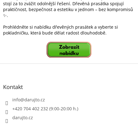
stojí za to zvážit odolnější řešení. Dřevěná prasátka spojují
praktičnost, bezpečnost a estetiku v jednom – bez kompromisů
✨.
Prohlédněte si nabídku dřevěných prasátek a vyberte si
pokladničku, která bude dělat radost dlouhodobě.
Z
á
p
a
Kontakt
t
í
info
@
darujto.cz
+420 704 402 232 (9:00-20:00 h.)
darujto.cz