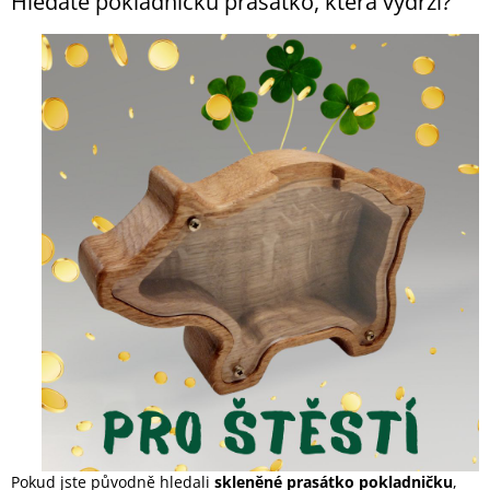
Hledáte pokladničku prasátko, která vydrží?
Pokud jste původně hledali
skleněné prasátko pokladničku
,